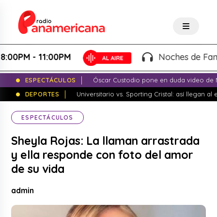
PM - 11:00PM
Noches de Fantasía 
ESPECTÁCULOS
Óscar Custodio pone en duda video de N
DEPORTES
Universitario vs. Sporting Cristal: así llegan a
ESPECTÁCULOS
Sheyla Rojas: La llaman arrastrada
y ella responde con foto del amor
de su vida
admin