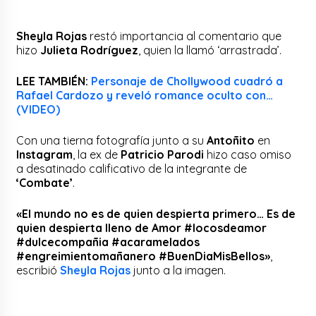
Sheyla Rojas
restó importancia al comentario que
hizo
Julieta Rodríguez
, quien la llamó ‘arrastrada’.
LEE TAMBIÉN:
Personaje de Chollywood cuadró a
Rafael Cardozo y reveló romance oculto con…
(VIDEO)
Con una tierna fotografía junto a su
Antoñito
en
Instagram
, la ex de
Patricio Parodi
hizo caso omiso
a desatinado calificativo de la integrante de
‘Combate’
.
«El mundo no es de quien despierta primero… Es de
quien despierta lleno de Amor #locosdeamor
#dulcecompañia #acaramelados
#engreimientomañanero #BuenDiaMisBellos»
,
escribió
Sheyla Rojas
junto a la imagen.