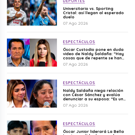
DEPORTES
Universitario vs. Sporting
Cristal: así llegan al esperado
duelo
07 Ago 2026
ESPECTÁCULOS
Óscar Custodio pone en duda
video de Naldy Saldaña: “Hay
cosas que de repente se han
editado”
07 Ago 2026
ESPECTÁCULOS
Naldy Saldaña niega relación
con César Sánchez y evalúa
denunciar a su esposa: “Es una
difamación”
07 Ago 2026
ESPECTÁCULOS
Óscar Junior liderará La Bella