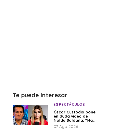
Te puede interesar
ESPECTÁCULOS
Óscar Custodio pone
en duda video de
Naldy Saldaña: “Hay
cosas que de repente
07 Ago 2026
se han editado”