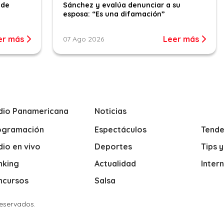
 de
Sánchez y evalúa denunciar a su
esposa: “Es una difamación”
er más
Leer más
07 Ago 2026
dio Panamericana
Noticias
ogramación
Espectáculos
Tende
io en vivo
Deportes
Tips 
nking
Actualidad
Inter
ncursos
Salsa
Reservados.