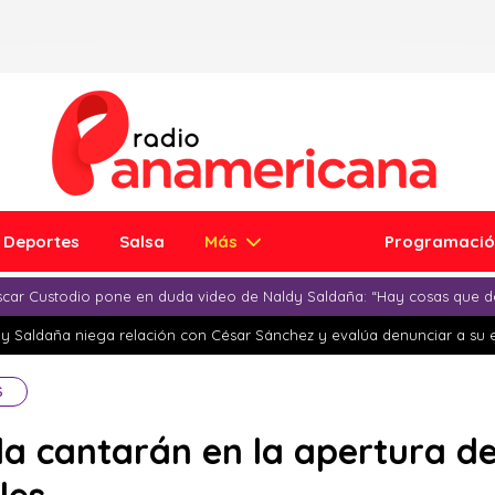
Deportes
Salsa
Más
Programaci
car Custodio pone en duda video de Naldy Saldaña: “Hay cosas que d
y Saldaña niega relación con César Sánchez y evalúa denunciar a su 
S
da cantarán en la apertura de