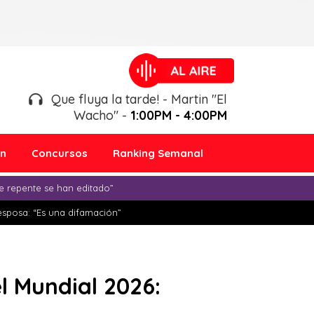
Que fluya la tarde! - Martin "El
Wacho" -
1:00PM - 4:00PM
ón
Concursos
Ranking Semanal
e repente se han editado”
esposa: “Es una difamación”
l Mundial 2026: