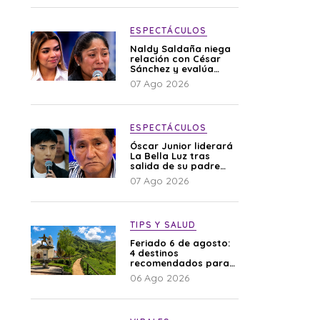
ESPECTÁCULOS
Naldy Saldaña niega
relación con César
Sánchez y evalúa
denunciar a su
07 Ago 2026
esposa: “Es una
difamación”
ESPECTÁCULOS
Óscar Junior liderará
La Bella Luz tras
salida de su padre
por polémica con
07 Ago 2026
Naldy Saldaña
TIPS Y SALUD
Feriado 6 de agosto:
4 destinos
recomendados para
disfrutar el descanso
06 Ago 2026