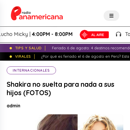
o Micky |
4:00PM - 8:00PM
Tardeo
TIPS Y SALUD
Feriado 6 de agosto: 4 destinos recomend
VIRALES
¿Por qué es feriado el 6 de agosto en Perú? Esta 
INTERNACIONALES
Shakira no suelta para nada a sus
hijos (FOTOS)
admin