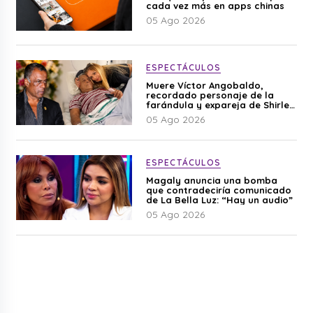
cada vez más en apps chinas
05 Ago 2026
ESPECTÁCULOS
Muere Víctor Angobaldo,
recordado personaje de la
farándula y expareja de Shirley
Cherres
05 Ago 2026
ESPECTÁCULOS
Magaly anuncia una bomba
que contradeciría comunicado
de La Bella Luz: “Hay un audio”
05 Ago 2026