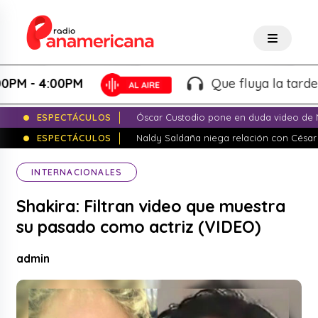
- 4:00PM
Que fluya la tarde! - Ma
ESPECTÁCULOS
Óscar Custodio pone en duda video de N
ESPECTÁCULOS
Naldy Saldaña niega relación con César
INTERNACIONALES
Shakira: Filtran video que muestra
su pasado como actriz (VIDEO)
admin