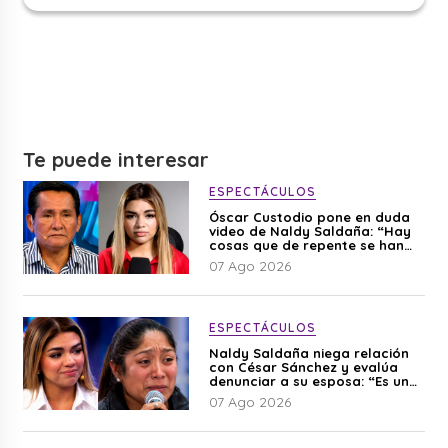
Te puede interesar
ESPECTÁCULOS
Óscar Custodio pone en duda
video de Naldy Saldaña: “Hay
cosas que de repente se han
editado”
07 Ago 2026
ESPECTÁCULOS
Naldy Saldaña niega relación
con César Sánchez y evalúa
denunciar a su esposa: “Es una
difamación”
07 Ago 2026