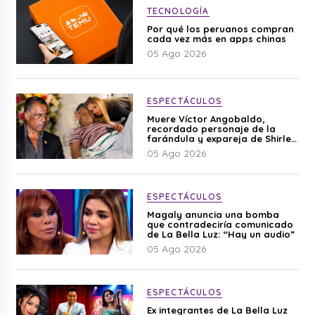
TECNOLOGÍA
Por qué los peruanos compran
cada vez más en apps chinas
05 Ago 2026
ESPECTÁCULOS
Muere Víctor Angobaldo,
recordado personaje de la
farándula y expareja de Shirley
Cherres
05 Ago 2026
ESPECTÁCULOS
Magaly anuncia una bomba
que contradeciría comunicado
de La Bella Luz: “Hay un audio”
05 Ago 2026
ESPECTÁCULOS
Ex integrantes de La Bella Luz