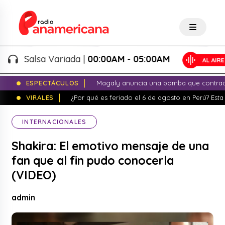
Salsa Variada |
00:00AM - 05:00AM
ESPECTÁCULOS
Magaly anuncia una bomba que contrade
VIRALES
¿Por qué es feriado el 6 de agosto en Perú? Esta 
INTERNACIONALES
Shakira: El emotivo mensaje de una
fan que al fin pudo conocerla
(VIDEO)
admin