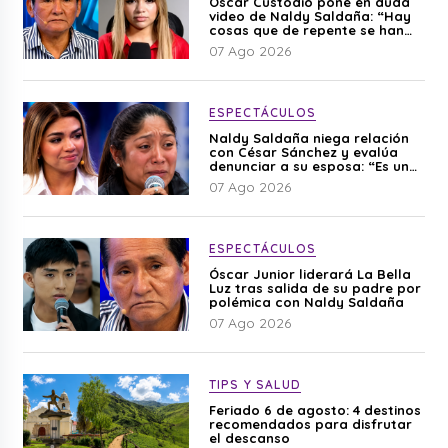
Óscar Custodio pone en duda
video de Naldy Saldaña: “Hay
cosas que de repente se han
editado”
07 Ago 2026
ESPECTÁCULOS
Naldy Saldaña niega relación
con César Sánchez y evalúa
denunciar a su esposa: “Es una
difamación”
07 Ago 2026
ESPECTÁCULOS
Óscar Junior liderará La Bella
Luz tras salida de su padre por
polémica con Naldy Saldaña
07 Ago 2026
TIPS Y SALUD
Feriado 6 de agosto: 4 destinos
recomendados para disfrutar
el descanso