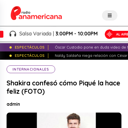
Salsa Variada |
3:00PM - 10:00PM
ESPECTÁCULOS
Óscar Custodio pone en duda video de N
ESPECTÁCULOS
Naldy Saldaña niega relación con César
INTERNACIONALES
Shakira confesó cómo Piqué la hace
feliz (FOTO)
admin