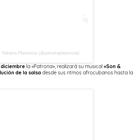
r Yahaira Plasencia (@yahairaplasencia)
e diciembre
la «Patrona», realizará su musical
«Son &
ución de la salsa
desde sus ritmos afrocubanos hasta la