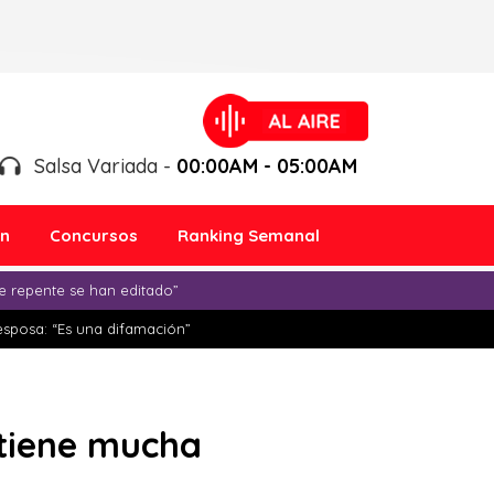
Salsa Variada -
00:00AM - 05:00AM
ón
Concursos
Ranking Semanal
e repente se han editado”
esposa: “Es una difamación”
 tiene mucha