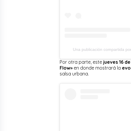
Una publicación compartida po
Por otra parte, este
jueves 16 d
Flow»
en donde mostrará la
evol
salsa urbana.