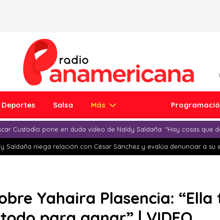
Deportes
Salsa
Más
Programaci
car Custodio pone en duda video de Naldy Saldaña: “Hay cosas que d
y Saldaña niega relación con César Sánchez y evalúa denunciar a su 
obre Yahaira Plasencia: “Ella
e todo para ganar” | VIDEO