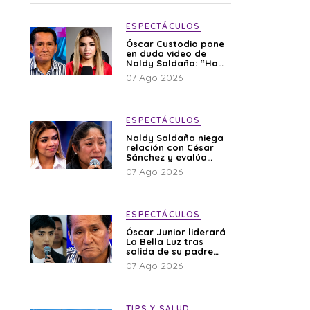
ESPECTÁCULOS
Óscar Custodio pone
en duda video de
Naldy Saldaña: “Hay
cosas que de repente
07 Ago 2026
se han editado”
ESPECTÁCULOS
Naldy Saldaña niega
relación con César
Sánchez y evalúa
denunciar a su
07 Ago 2026
esposa: “Es una
difamación”
ESPECTÁCULOS
Óscar Junior liderará
La Bella Luz tras
salida de su padre
por polémica con
07 Ago 2026
Naldy Saldaña
TIPS Y SALUD