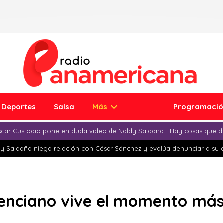
Deportes
Salsa
Más
Programaci
car Custodio pone en duda video de Naldy Saldaña: “Hay cosas que d
y Saldaña niega relación con César Sánchez y evalúa denunciar a su 
enciano vive el momento más d