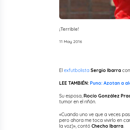
¡Terrible!
11 May 2016
El
exfutbolista
Sergio Ibarra
conf
LEE TAMBIÉN:
Puno: Azotan a al
Su esposa,
Rocío González Pra
tumor en el riñón.
«Cuando uno ve que a veces pas
pero ahora me toca vivirlo en car
la voz)», contó
Checho Ibarra
.