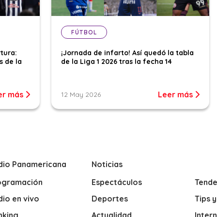
FÚTBOL
tura:
¡Jornada de infarto! Así quedó la tabla
s de la
de la Liga 1 2026 tras la fecha 14
er más
Leer más
12 May 2026
dio Panamericana
Noticias
ogramación
Espectáculos
Tende
io en vivo
Deportes
Tips 
nking
Actualidad
Inter