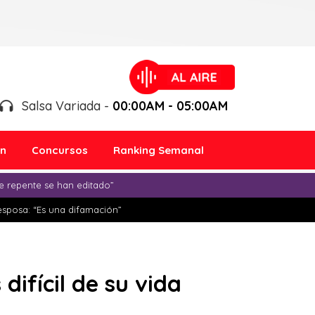
Salsa Variada -
00:00AM - 05:00AM
ón
Concursos
Ranking Semanal
e repente se han editado”
esposa: “Es una difamación”
ifícil de su vida