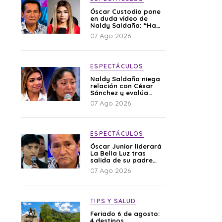
Óscar Custodio pone
en duda video de
Naldy Saldaña: “Hay
cosas que de repente
07 Ago 2026
se han editado”
ESPECTÁCULOS
Naldy Saldaña niega
relación con César
Sánchez y evalúa
denunciar a su
07 Ago 2026
esposa: “Es una
difamación”
ESPECTÁCULOS
Óscar Junior liderará
La Bella Luz tras
salida de su padre
por polémica con
07 Ago 2026
Naldy Saldaña
TIPS Y SALUD
Feriado 6 de agosto:
4 destinos