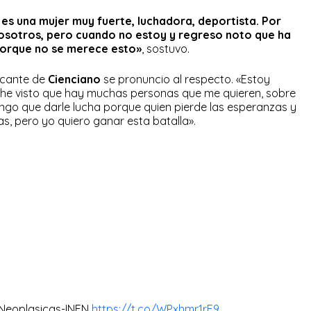
 es una mujer muy fuerte, luchadora, deportista. Por
nosotros, pero cuando no estoy y regreso noto que ha
 porque no se merece esto»
, sostuvo.
tacante de
Cienciano
se pronuncio al respecto. «Estoy
e he visto que hay muchas personas que me quieren, sobre
tengo que darle lucha porque quien pierde las esperanzas y
llas, pero yo quiero ganar esta batalla».
e Neoplasicas-INEN
https://t.co/WPxhmr1rF9