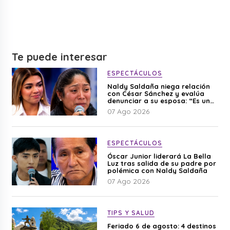
Te puede interesar
ESPECTÁCULOS
Naldy Saldaña niega relación
con César Sánchez y evalúa
denunciar a su esposa: “Es una
difamación”
07 Ago 2026
ESPECTÁCULOS
Óscar Junior liderará La Bella
Luz tras salida de su padre por
polémica con Naldy Saldaña
07 Ago 2026
TIPS Y SALUD
Feriado 6 de agosto: 4 destinos