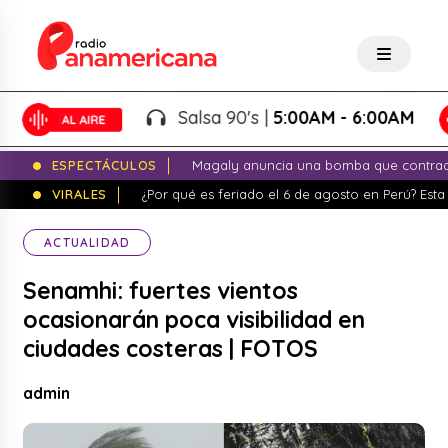
Salsa 90's |
5:00AM - 6:00AM
ESPECTÁCULOS
Magaly anuncia una bomba que contrade
VIRALES
¿Por qué es feriado el 6 de agosto en Perú? Esta 
ACTUALIDAD
Senamhi: fuertes vientos
ocasionarán poca visibilidad en
ciudades costeras | FOTOS
admin