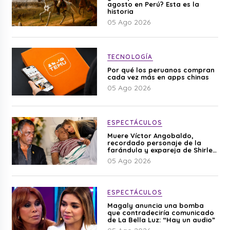
agosto en Perú? Esta es la
historia
05 Ago 2026
TECNOLOGÍA
Por qué los peruanos compran
cada vez más en apps chinas
05 Ago 2026
ESPECTÁCULOS
Muere Víctor Angobaldo,
recordado personaje de la
farándula y expareja de Shirley
Cherres
05 Ago 2026
ESPECTÁCULOS
Magaly anuncia una bomba
que contradeciría comunicado
de La Bella Luz: “Hay un audio”