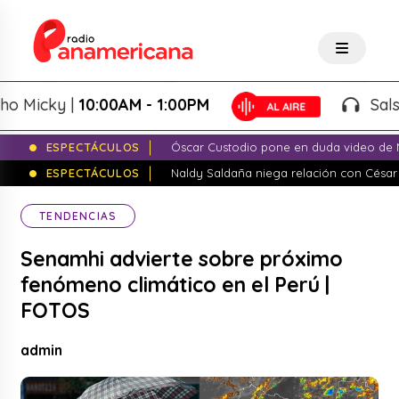
icky |
10:00AM - 1:00PM
Salsa de
ESPECTÁCULOS
Óscar Custodio pone en duda video de N
ESPECTÁCULOS
Naldy Saldaña niega relación con César
TENDENCIAS
Senamhi advierte sobre próximo
fenómeno climático en el Perú |
FOTOS
admin