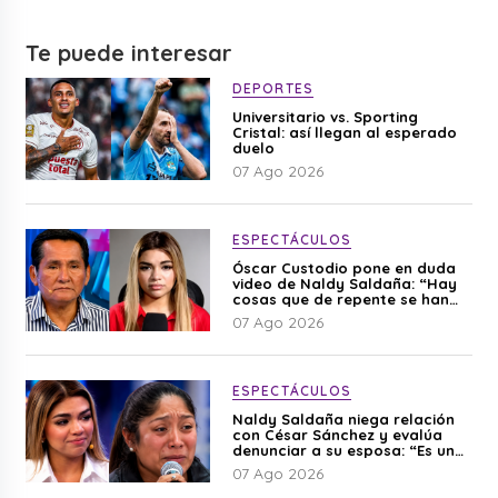
Te puede interesar
DEPORTES
Universitario vs. Sporting
Cristal: así llegan al esperado
duelo
07 Ago 2026
ESPECTÁCULOS
Óscar Custodio pone en duda
video de Naldy Saldaña: “Hay
cosas que de repente se han
editado”
07 Ago 2026
ESPECTÁCULOS
Naldy Saldaña niega relación
con César Sánchez y evalúa
denunciar a su esposa: “Es una
difamación”
07 Ago 2026