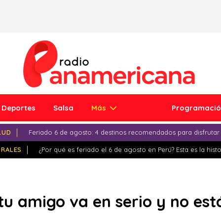
Deportes
Salsa
Más
Programaci
LUD
Feriado 6 de agosto: 4 destinos recomendados para disfrutar
IRALES
¿Por qué es feriado el 6 de agosto en Perú? Esta es la histo
tu amigo va en serio y no es