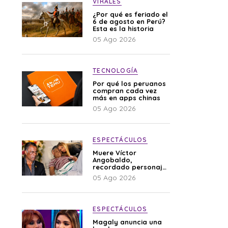
VIRALES
¿Por qué es feriado el
6 de agosto en Perú?
Esta es la historia
05 Ago 2026
TECNOLOGÍA
Por qué los peruanos
compran cada vez
más en apps chinas
05 Ago 2026
ESPECTÁCULOS
Muere Víctor
Angobaldo,
recordado personaje
de la farándula y
05 Ago 2026
expareja de Shirley
Cherres
ESPECTÁCULOS
Magaly anuncia una