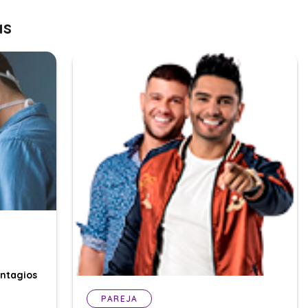
as
ontagios
PAREJA