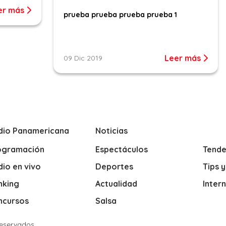
er más
prueba prueba prueba prueba 1
Leer más
09 Dic 2019
dio Panamericana
Noticias
ogramación
Espectáculos
Tende
io en vivo
Deportes
Tips 
nking
Actualidad
Inter
ncursos
Salsa
Reservados.