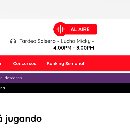
Tardeo Salsero - Lucho Micky -
4:00PM - 8:00PM
ón
Concursos
Ranking Semanal
 el descanso
ria
tá jugando