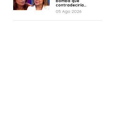
bomba que
contradeciría
comunicado de La
05 Ago 2026
Bella Luz: “Hay un
audio”