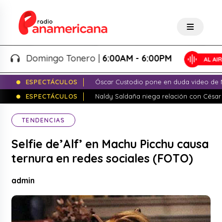
Domingo Tonero |
6:00AM - 6:00PM
ESPECTÁCULOS
Óscar Custodio pone en duda video de N
ESPECTÁCULOS
Naldy Saldaña niega relación con César
TENDENCIAS
Selfie de’Alf’ en Machu Picchu causa
ternura en redes sociales (FOTO)
admin