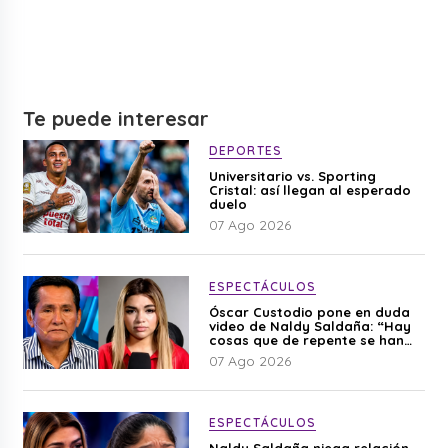
Te puede interesar
DEPORTES
Universitario vs. Sporting
Cristal: así llegan al esperado
duelo
07 Ago 2026
ESPECTÁCULOS
Óscar Custodio pone en duda
video de Naldy Saldaña: “Hay
cosas que de repente se han
editado”
07 Ago 2026
ESPECTÁCULOS
Naldy Saldaña niega relación