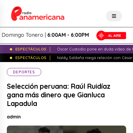
mingo Tonero |
6:00AM - 6:00PM
ESPECTÁCULOS
Óscar Custodio pone en duda video de N
ESPECTÁCULOS
Naldy Saldaña niega relación con César
DEPORTES
Selección peruana: Raúl Ruidíaz
gana más dinero que Gianluca
Lapadula
admin