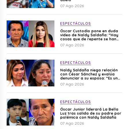
07 Ago 2026
ESPECTÁCULOS
Óscar Custodio pone en duda
video de Naldy Saldaña: “Hay
cosas que de repente se han
editado”
07 Ago 2026
ESPECTÁCULOS
Naldy Saldaña niega relación
con César Sánchez y evalúa
denunciar a su esposa: “Es una
difamación”
07 Ago 2026
ESPECTÁCULOS
Óscar Junior liderará La Bella
Luz tras salida de su padre por
polémica con Naldy Saldaña
07 Ago 2026