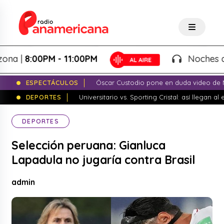
|
8:00PM - 11:00PM
Noches de Fant
ESPECTÁCULOS
Óscar Custodio pone en duda video de N
DEPORTES
Universitario vs. Sporting Cristal: así llegan a
DEPORTES
Selección peruana: Gianluca
Lapadula no jugaría contra Brasil
admin