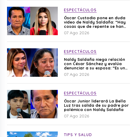
ESPECTÁCULOS
Óscar Custodio pone en duda
video de Naldy Saldaña: “Hay
cosas que de repente se han
editado”
07 Ago 2026
ESPECTÁCULOS
Naldy Saldaña niega relación
con César Sánchez y evalúa
denunciar a su esposa: “Es una
difamación”
07 Ago 2026
ESPECTÁCULOS
Óscar Junior liderará La Bella
Luz tras salida de su padre por
polémica con Naldy Saldaña
07 Ago 2026
TIPS Y SALUD