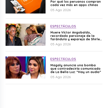
Por qué los peruanos compran
cada vez más en apps chinas
05 Ago 2026
ESPECTÁCULOS
Muere Víctor Angobaldo,
recordado personaje de la
farándula y expareja de Shirley
Cherres
05 Ago 2026
ESPECTÁCULOS
Magaly anuncia una bomba
que contradeciría comunicado
de La Bella Luz: “Hay un audio”
05 Ago 2026