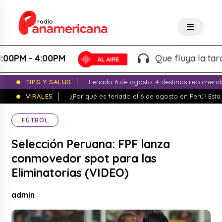
M - 4:00PM
Que fluya la tarde! - 
TIPS Y SALUD
Feriado 6 de agosto: 4 destinos recomend
VIRALES
¿Por qué es feriado el 6 de agosto en Perú? Esta 
FÚTBOL
Selección Peruana: FPF lanza
conmovedor spot para las
Eliminatorias (VIDEO)
admin