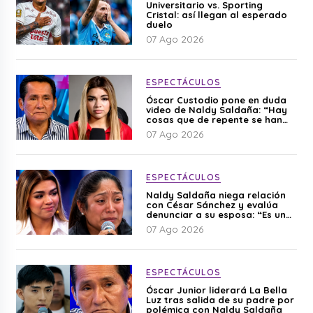
Universitario vs. Sporting
Cristal: así llegan al esperado
duelo
07 Ago 2026
ESPECTÁCULOS
Óscar Custodio pone en duda
video de Naldy Saldaña: “Hay
cosas que de repente se han
editado”
07 Ago 2026
ESPECTÁCULOS
Naldy Saldaña niega relación
con César Sánchez y evalúa
denunciar a su esposa: “Es una
difamación”
07 Ago 2026
ESPECTÁCULOS
Óscar Junior liderará La Bella
Luz tras salida de su padre por
polémica con Naldy Saldaña