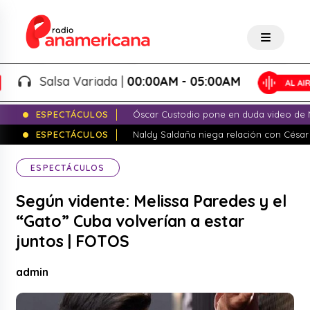
Salsa Variada |
00:00AM - 05:00AM
ESPECTÁCULOS
Óscar Custodio pone en duda video de N
ESPECTÁCULOS
Naldy Saldaña niega relación con César
ESPECTÁCULOS
Según vidente: Melissa Paredes y el
“Gato” Cuba volverían a estar
juntos | FOTOS
admin