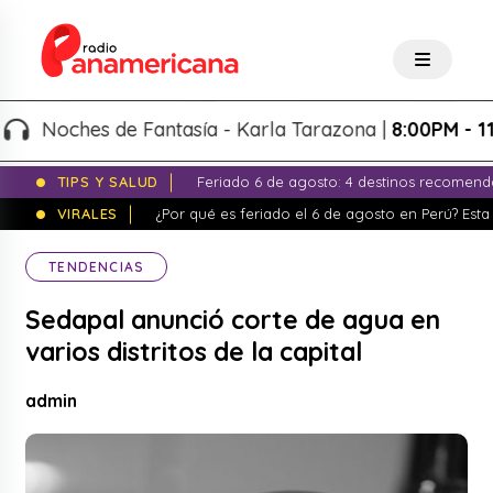
Noches de Fantasía - Karla Tarazona |
8:00PM - 11:00
TIPS Y SALUD
Feriado 6 de agosto: 4 destinos recomend
VIRALES
¿Por qué es feriado el 6 de agosto en Perú? Esta 
TENDENCIAS
Sedapal anunció corte de agua en
varios distritos de la capital
admin