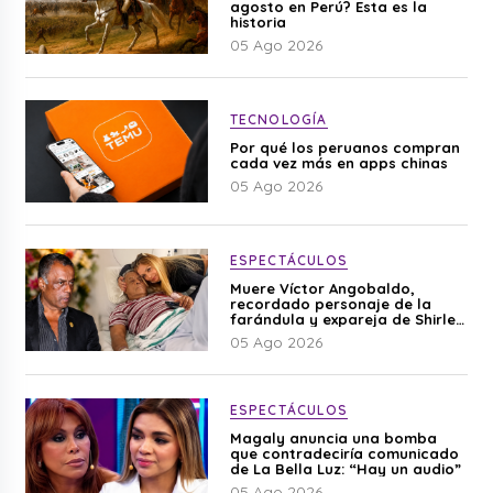
agosto en Perú? Esta es la
historia
05 Ago 2026
TECNOLOGÍA
Por qué los peruanos compran
cada vez más en apps chinas
05 Ago 2026
ESPECTÁCULOS
Muere Víctor Angobaldo,
recordado personaje de la
farándula y expareja de Shirley
Cherres
05 Ago 2026
ESPECTÁCULOS
Magaly anuncia una bomba
que contradeciría comunicado
de La Bella Luz: “Hay un audio”
05 Ago 2026