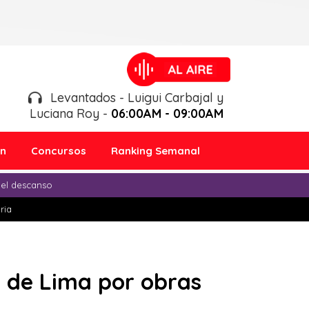
Levantados - Luigui Carbajal y
Luciana Roy -
06:00AM - 09:00AM
ón
Concursos
Ranking Semanal
 el descanso
ria
s de Lima por obras