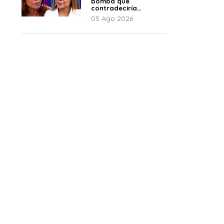
bomba que
contradeciría
comunicado de La
05 Ago 2026
Bella Luz: “Hay un
audio”