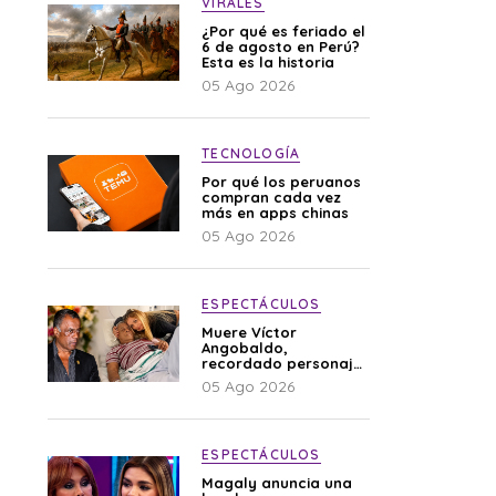
VIRALES
¿Por qué es feriado el
6 de agosto en Perú?
Esta es la historia
05 Ago 2026
TECNOLOGÍA
Por qué los peruanos
compran cada vez
más en apps chinas
05 Ago 2026
ESPECTÁCULOS
Muere Víctor
Angobaldo,
recordado personaje
de la farándula y
05 Ago 2026
expareja de Shirley
Cherres
ESPECTÁCULOS
Magaly anuncia una