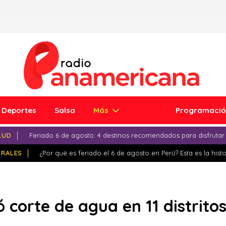
Deportes
Salsa
Más
Programaci
LUD
Feriado 6 de agosto: 4 destinos recomendados para disfrutar
IRALES
¿Por qué es feriado el 6 de agosto en Perú? Esta es la histo
 corte de agua en 11 distrito