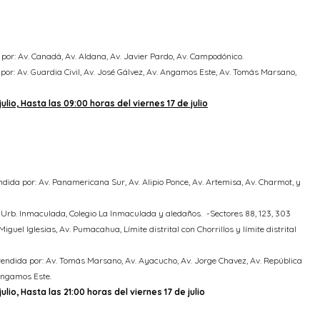
a por: Av. Canadá, Av. Aldana, Av. Javier Pardo, Av. Campodónico.
 por: Av. Guardia Civil, Av. José Gálvez, Av. Angamos Este, Av. Tomás Marsano,
lio, Hasta las 09:00 horas del viernes 17 de julio
dida por: Av. Panamericana Sur, Av. Alipio Ponce, Av. Artemisa, Av. Charmot, y
 Urb. Inmaculada, Colegio La Inmaculada y aledaños. -Sectores 88, 123, 303
guel Iglesias, Av. Pumacahua, Límite distrital con Chorrillos y límite distrital
prendida por: Av. Tomás Marsano, Av. Ayacucho, Av. Jorge Chavez, Av. República
Angamos Este.
lio, Hasta las 21:00 horas del viernes 17 de julio