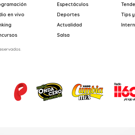
ogramación
Espectáculos
Tende
io en vivo
Deportes
Tips 
nking
Actualidad
Inter
ncursos
Salsa
Reservados.