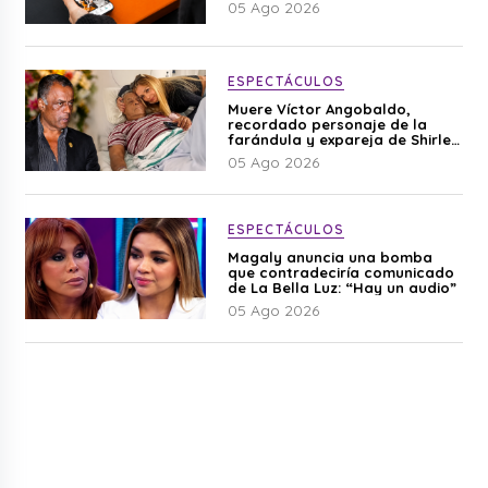
05 Ago 2026
ESPECTÁCULOS
Muere Víctor Angobaldo,
recordado personaje de la
farándula y expareja de Shirley
Cherres
05 Ago 2026
ESPECTÁCULOS
Magaly anuncia una bomba
que contradeciría comunicado
de La Bella Luz: “Hay un audio”
05 Ago 2026