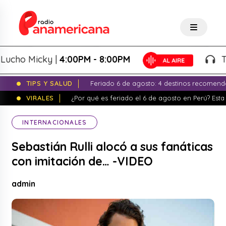
ho Micky |
4:00PM - 8:00PM
Tarde
TIPS Y SALUD
Feriado 6 de agosto: 4 destinos recomend
VIRALES
¿Por qué es feriado el 6 de agosto en Perú? Esta 
INTERNACIONALES
Sebastián Rulli alocó a sus fanáticas
con imitación de… -VIDEO
admin