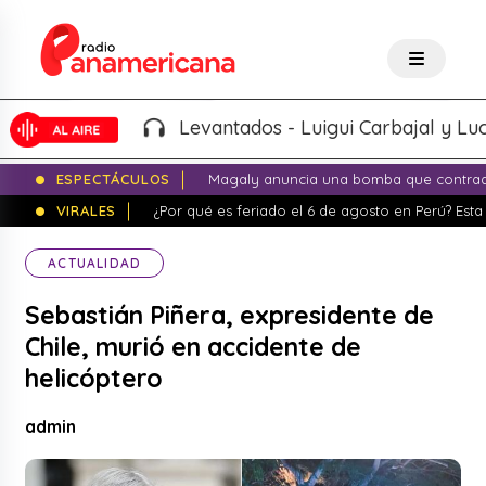
Levantados - Luigui Carbajal y Luciana 
ESPECTÁCULOS
Magaly anuncia una bomba que contrade
VIRALES
¿Por qué es feriado el 6 de agosto en Perú? Esta 
ACTUALIDAD
Sebastián Piñera, expresidente de
Chile, murió en accidente de
helicóptero
admin