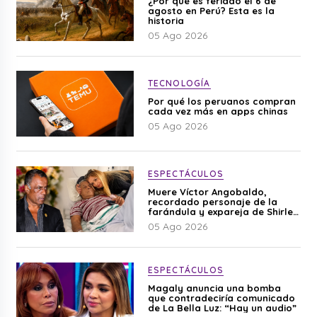
¿Por qué es feriado el 6 de
agosto en Perú? Esta es la
historia
05 Ago 2026
TECNOLOGÍA
Por qué los peruanos compran
cada vez más en apps chinas
05 Ago 2026
ESPECTÁCULOS
Muere Víctor Angobaldo,
recordado personaje de la
farándula y expareja de Shirley
Cherres
05 Ago 2026
ESPECTÁCULOS
Magaly anuncia una bomba
que contradeciría comunicado
de La Bella Luz: “Hay un audio”