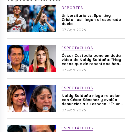
DEPORTES
Universitario vs. Sporting
Cristal: así llegan al esperado
duelo
07 Ago 2026
ESPECTÁCULOS
Óscar Custodio pone en duda
video de Naldy Saldaña: “Hay
cosas que de repente se han
editado”
07 Ago 2026
ESPECTÁCULOS
Naldy Saldaña niega relación
con César Sánchez y evalúa
denunciar a su esposa: “Es una
difamación”
07 Ago 2026
ESPECTÁCULOS