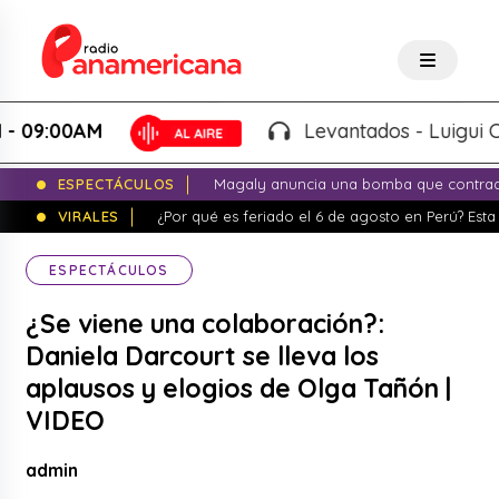
00AM
Levantados - Luigui Carbaja
ESPECTÁCULOS
Magaly anuncia una bomba que contrade
VIRALES
¿Por qué es feriado el 6 de agosto en Perú? Esta 
ESPECTÁCULOS
¿Se viene una colaboración?:
Daniela Darcourt se lleva los
aplausos y elogios de Olga Tañón |
VIDEO
admin