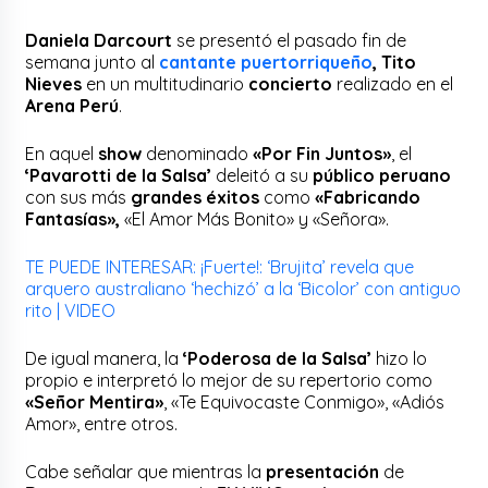
Daniela Darcourt
se presentó el pasado fin de
semana junto al
cantante puertorriqueño
, Tito
Nieves
en un multitudinario
concierto
realizado en el
Arena Perú
.
En aquel
show
denominado
«Por Fin Juntos»
, el
‘Pavarotti de la Salsa’
deleitó a su
público peruano
con sus más
grandes éxitos
como
«Fabricando
Fantasías»,
«El Amor Más Bonito» y «Señora».
TE PUEDE INTERESAR: ¡Fuerte!: ‘Brujita’ revela que
arquero australiano ‘hechizó’ a la ‘Bicolor’ con antiguo
rito | VIDEO
De igual manera, la
‘Poderosa de la Salsa’
hizo lo
propio e interpretó lo mejor de su repertorio como
«Señor Mentira»
, «Te Equivocaste Conmigo», «Adiós
Amor», entre otros.
Cabe señalar que mientras la
presentación
de