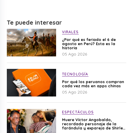
Te puede interesar
VIRALES
¿Por qué es feriado el 6 de
agosto en Perú? Esta es la
historia
05 Ago 2026
TECNOLOGÍA
Por qué los peruanos compran
cada vez más en apps chinas
05 Ago 2026
ESPECTÁCULOS
Muere Víctor Angobaldo,
recordado personaje de la
farándula y expareja de Shirley
Cherres