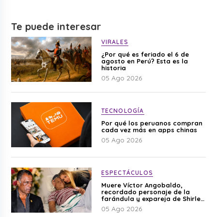
Te puede interesar
VIRALES
¿Por qué es feriado el 6 de
agosto en Perú? Esta es la
historia
05 Ago 2026
TECNOLOGÍA
Por qué los peruanos compran
cada vez más en apps chinas
05 Ago 2026
ESPECTÁCULOS
Muere Víctor Angobaldo,
recordado personaje de la
farándula y expareja de Shirley
Cherres
05 Ago 2026