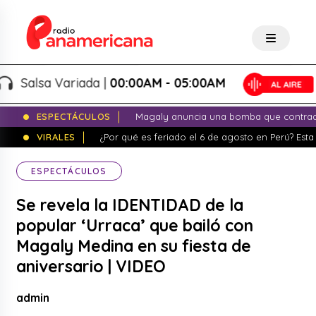
Salsa Variada |
00:00AM - 05:00AM
ESPECTÁCULOS
Magaly anuncia una bomba que contrade
VIRALES
¿Por qué es feriado el 6 de agosto en Perú? Esta 
ESPECTÁCULOS
Se revela la IDENTIDAD de la
popular ‘Urraca’ que bailó con
Magaly Medina en su fiesta de
aniversario | VIDEO
admin