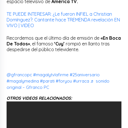
espacio televisivo de
América TV.
TE PUEDE INTERESAR: ¿Le fueron INFIEL a Christian
Domínguez?: Cantante hace TREMENDA revelación EN
VIVO | VIDEO
Recordemos que el último día de emisión de
«En Boca
De Todos»
, el famoso
‘Cuy’
rompió en llanto tras
despedirse del público televidente.
@gfrancopc
#magalytvlafirme
#25aniversario
#magalymedina
#parati
#foryou
#urraca
♬ sonido
original – Gfranco PC
OTROS VIDEOS RELACIONADOS: