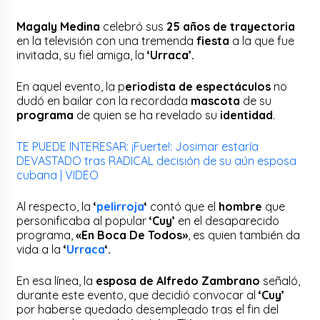
Magaly Medina
celebró sus
25 años de trayectoria
en la televisión con una tremenda
fiesta
a la que fue
invitada, su fiel amiga, la
‘Urraca’.
En aquel evento, la p
eriodista de espectáculos
no
dudó en bailar con la recordada
mascota
de su
programa
de quien se ha revelado su
identidad
.
TE PUEDE INTERESAR: ¡Fuerte!: Josimar estaría
DEVASTADO tras RADICAL decisión de su aún esposa
cubana | VIDEO
Al respecto, la
‘
pelirroja
‘
contó que el
hombre
que
personificaba al popular
‘Cuy’
en el desaparecido
programa,
«En Boca De Todos»
, es quien también da
vida a la
‘
Urraca
‘.
En esa línea, la
esposa de Alfredo Zambrano
señaló,
durante este evento, que decidió convocar al
‘Cuy’
por haberse quedado desempleado tras el fin del