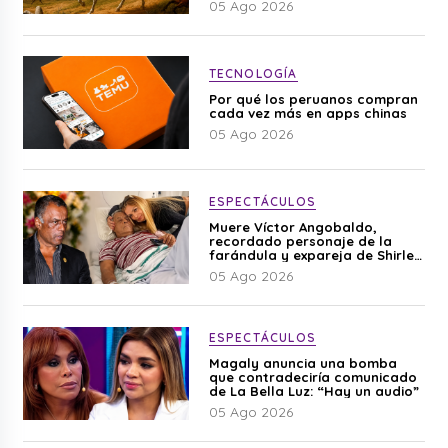
05 Ago 2026
TECNOLOGÍA
Por qué los peruanos compran
cada vez más en apps chinas
05 Ago 2026
ESPECTÁCULOS
Muere Víctor Angobaldo,
recordado personaje de la
farándula y expareja de Shirley
Cherres
05 Ago 2026
ESPECTÁCULOS
Magaly anuncia una bomba
que contradeciría comunicado
de La Bella Luz: “Hay un audio”
05 Ago 2026