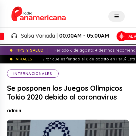
Salsa Variada |
00:00AM - 05:00AM
TIPS Y SALUD
Feriado 6 de agosto: 4 destinos recomend
VIRALES
¿Por qué es feriado el 6 de agosto en Perú? Esta 
INTERNACIONALES
Se posponen los Juegos Olímpicos
Tokio 2020 debido al coronavirus
admin