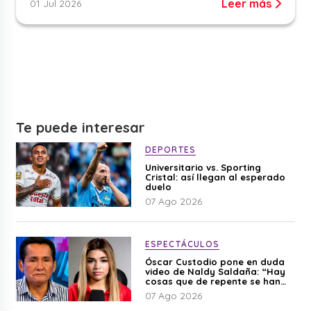
Leer más
01 Jul 2026
Te puede interesar
DEPORTES
Universitario vs. Sporting
Cristal: así llegan al esperado
duelo
07 Ago 2026
ESPECTÁCULOS
Óscar Custodio pone en duda
video de Naldy Saldaña: “Hay
cosas que de repente se han
editado”
07 Ago 2026