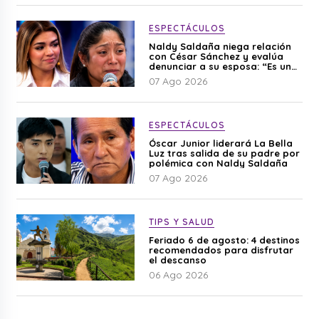
ESPECTÁCULOS
Naldy Saldaña niega relación
con César Sánchez y evalúa
denunciar a su esposa: “Es una
difamación”
07 Ago 2026
ESPECTÁCULOS
Óscar Junior liderará La Bella
Luz tras salida de su padre por
polémica con Naldy Saldaña
07 Ago 2026
TIPS Y SALUD
Feriado 6 de agosto: 4 destinos
recomendados para disfrutar
el descanso
06 Ago 2026