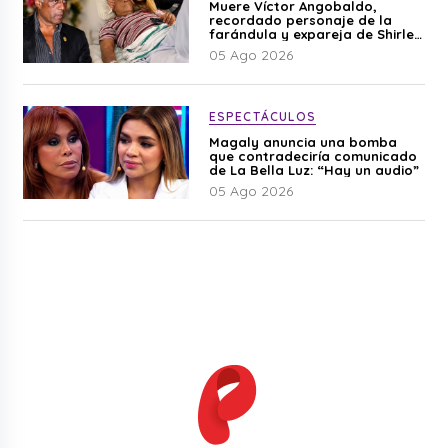
Muere Víctor Angobaldo,
recordado personaje de la
farándula y expareja de Shirley
Cherres
05 Ago 2026
ESPECTÁCULOS
Magaly anuncia una bomba
que contradeciría comunicado
de La Bella Luz: “Hay un audio”
05 Ago 2026