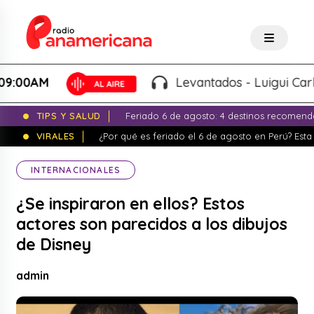
0AM
Levantados - Luigui Carbajal 
TIPS Y SALUD
Feriado 6 de agosto: 4 destinos recomend
VIRALES
¿Por qué es feriado el 6 de agosto en Perú? Esta 
INTERNACIONALES
¿Se inspiraron en ellos? Estos
actores son parecidos a los dibujos
de Disney
admin