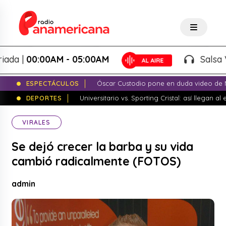
 |
00:00AM - 05:00AM
Salsa Vari
ESPECTÁCULOS
Óscar Custodio pone en duda video de N
DEPORTES
Universitario vs. Sporting Cristal: así llegan a
VIRALES
Se dejó crecer la barba y su vida
cambió radicalmente (FOTOS)
admin