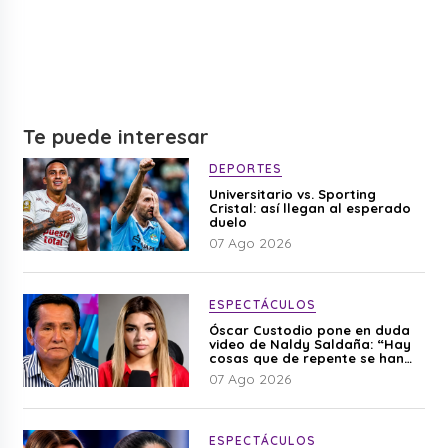
Te puede interesar
DEPORTES
Universitario vs. Sporting
Cristal: así llegan al esperado
duelo
07 Ago 2026
ESPECTÁCULOS
Óscar Custodio pone en duda
video de Naldy Saldaña: “Hay
cosas que de repente se han
editado”
07 Ago 2026
ESPECTÁCULOS