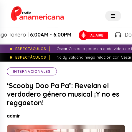
Tonero |
6:00AM - 6:00PM
Doming
ESPECTÁCULOS
Óscar Custodio pone en duda video de N
ESPECTÁCULOS
Naldy Saldaña niega relación con César
INTERNACIONALES
‘Scooby Doo Pa Pa’: Revelan el
verdadero género musical ¡Y no es
reggaeton!
admin