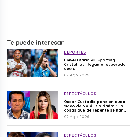
Te puede interesar
DEPORTES
Universitario vs. Sporting
Cristal: así llegan al esperado
duelo
07 Ago 2026
ESPECTÁCULOS
Óscar Custodio pone en duda
video de Naldy Saldaña: “Hay
cosas que de repente se han
editado”
07 Ago 2026
ESPECTÁCULOS