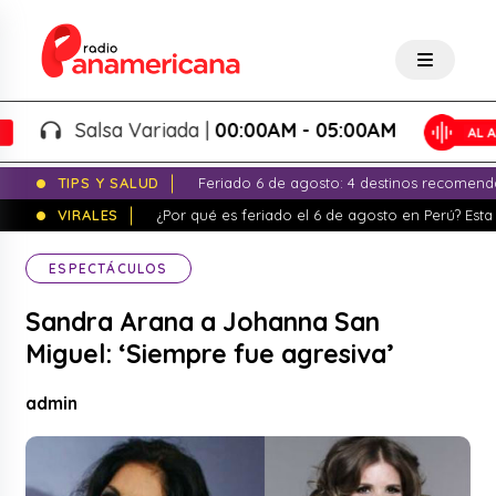
Salsa Variada |
00:00AM - 05:00AM
TIPS Y SALUD
Feriado 6 de agosto: 4 destinos recomend
VIRALES
¿Por qué es feriado el 6 de agosto en Perú? Esta 
ESPECTÁCULOS
Sandra Arana a Johanna San
Miguel: ‘Siempre fue agresiva’
admin