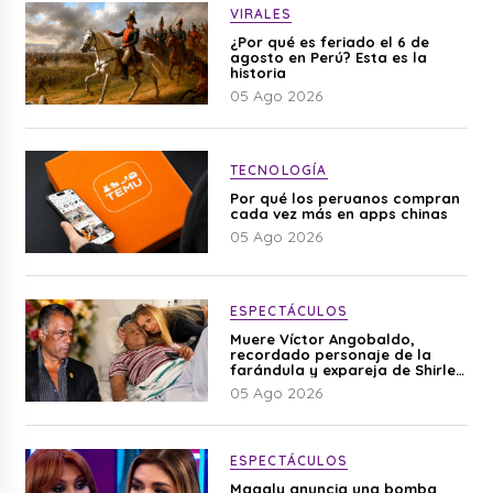
VIRALES
¿Por qué es feriado el 6 de
agosto en Perú? Esta es la
historia
05 Ago 2026
TECNOLOGÍA
Por qué los peruanos compran
cada vez más en apps chinas
05 Ago 2026
ESPECTÁCULOS
Muere Víctor Angobaldo,
recordado personaje de la
farándula y expareja de Shirley
Cherres
05 Ago 2026
ESPECTÁCULOS
Magaly anuncia una bomba