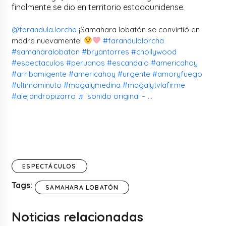
finalmente se dio en territorio estadounidense.
@farandula.lorcha
¡Samahara lobatón se convirtió en
madre nuevamente!
#farandulalorcha
#samaharalobaton
#bryantorres
#chollywood
#espectaculos
#peruanos
#escandalo
#americahoy
#arribamigente
#americahoy
#urgente
#amoryfuego
#ultimominuto
#magalymedina
#magalytvlafirme
#alejandropizarro
♬ sonido original – …
ESPECTÁCULOS
Tags:
SAMAHARA LOBATÓN
Noticias relacionadas