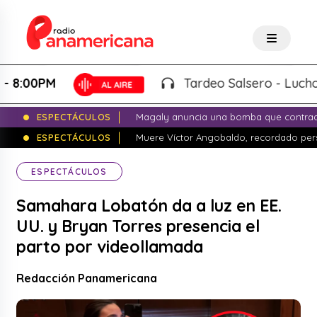
Tardeo Salsero - Lucho Micky |
ESPECTÁCULOS
Magaly anuncia una bomba que contrade
ESPECTÁCULOS
Muere Víctor Angobaldo, recordado pers
ESPECTÁCULOS
Samahara Lobatón da a luz en EE.
UU. y Bryan Torres presencia el
parto por videollamada
Redacción Panamericana