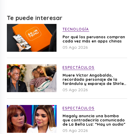
Te puede interesar
TECNOLOGÍA
Por qué los peruanos compran
cada vez más en apps chinas
05 Ago 2026
ESPECTÁCULOS
Muere Víctor Angobaldo,
recordado personaje de la
farándula y expareja de Shirley
Cherres
05 Ago 2026
ESPECTÁCULOS
Magaly anuncia una bomba
que contradeciría comunicado
de La Bella Luz: “Hay un audio”
05 Ago 2026