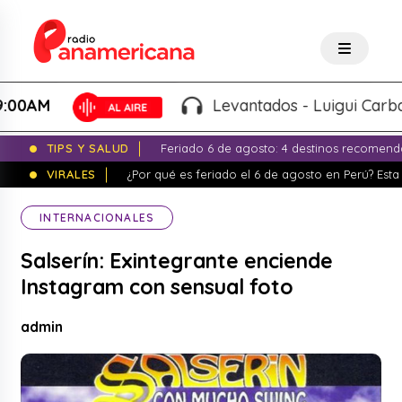
AM
Levantados - Luigui Carbajal 
TIPS Y SALUD
Feriado 6 de agosto: 4 destinos recomend
VIRALES
¿Por qué es feriado el 6 de agosto en Perú? Esta 
INTERNACIONALES
Salserín: Exintegrante enciende
Instagram con sensual foto
admin