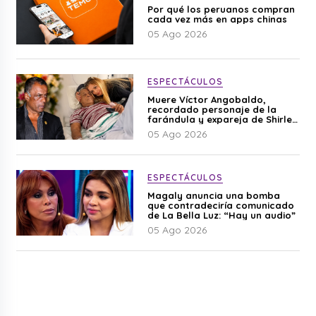
Por qué los peruanos compran
cada vez más en apps chinas
05 Ago 2026
ESPECTÁCULOS
Muere Víctor Angobaldo,
recordado personaje de la
farándula y expareja de Shirley
Cherres
05 Ago 2026
ESPECTÁCULOS
Magaly anuncia una bomba
que contradeciría comunicado
de La Bella Luz: “Hay un audio”
05 Ago 2026