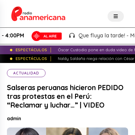
00PM
Que fluya la tarde! - Martin
ESPECTÁCULOS
Óscar Custodio pone en duda video de N
ESPECTÁCULOS
Naldy Saldaña niega relación con César
ACTUALIDAD
Salseras peruanas hicieron PEDIDO
tras protestas en el Perú:
“Reclamar y luchar…” | VIDEO
admin