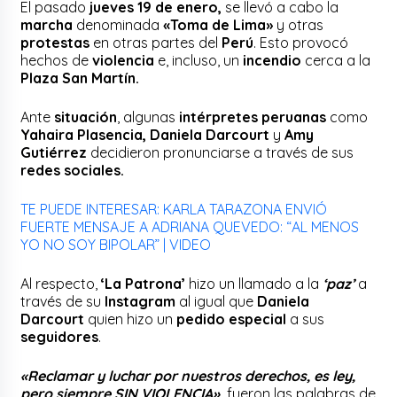
El pasado
jueves 19 de enero,
se llevó a cabo la
marcha
denominada
«Toma de Lima»
y otras
protestas
en otras partes del
Perú
. Esto provocó
hechos de
violencia
e, incluso, un
incendio
cerca a la
Plaza San Martín.
Ante
situación
, algunas
intérpretes peruanas
como
Yahaira Plasencia, Daniela Darcourt
y
Amy
Gutiérrez
decidieron pronunciarse a través de sus
redes sociales.
TE PUEDE INTERESAR: KARLA TARAZONA ENVIÓ
FUERTE MENSAJE A ADRIANA QUEVEDO: “AL MENOS
YO NO SOY BIPOLAR” | VIDEO
Al respecto,
‘La Patrona’
hizo un llamado a la
‘paz’
a
través de su
Instagram
al igual que
Daniela
Darcourt
quien hizo un
pedido especial
a sus
seguidores
.
«Reclamar y luchar por nuestros derechos, es ley,
pero siempre SIN VIOLENCIA»,
fueron las palabras de