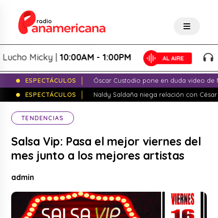
ho Micky |
10:00AM - 1:00PM
Sals
ESPECTÁCULOS
Óscar Custodio pone en duda video de N
ESPECTÁCULOS
Naldy Saldaña niega relación con César
TENDENCIAS
Salsa Vip: Pasa el mejor viernes del
mes junto a los mejores artistas
admin