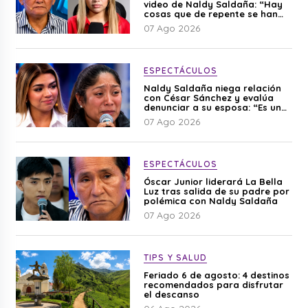
video de Naldy Saldaña: “Hay
cosas que de repente se han
editado”
07 Ago 2026
ESPECTÁCULOS
Naldy Saldaña niega relación
con César Sánchez y evalúa
denunciar a su esposa: “Es una
difamación”
07 Ago 2026
ESPECTÁCULOS
Óscar Junior liderará La Bella
Luz tras salida de su padre por
polémica con Naldy Saldaña
07 Ago 2026
TIPS Y SALUD
Feriado 6 de agosto: 4 destinos
recomendados para disfrutar
el descanso