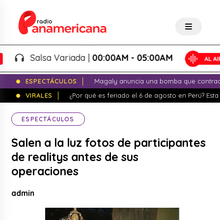
Salsa Variada |
00:00AM - 05:00AM
ESPECTÁCULOS
Magaly anuncia una bomba que contrade
VIRALES
¿Por qué es feriado el 6 de agosto en Perú? Esta 
ESPECTÁCULOS
Salen a la luz fotos de participantes
de realitys antes de sus
operaciones
admin