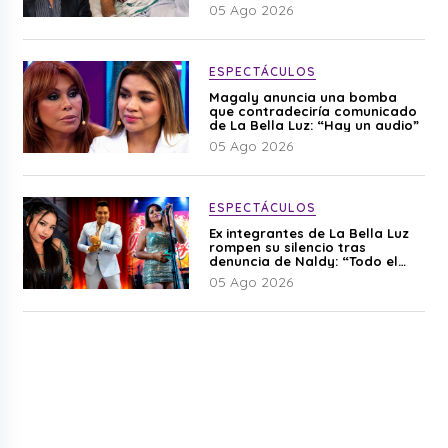
Cherres
05 Ago 2026
ESPECTÁCULOS
Magaly anuncia una bomba
que contradeciría comunicado
de La Bella Luz: “Hay un audio”
05 Ago 2026
ESPECTÁCULOS
Ex integrantes de La Bella Luz
rompen su silencio tras
denuncia de Naldy: “Todo el
mundo lo sabía”
05 Ago 2026