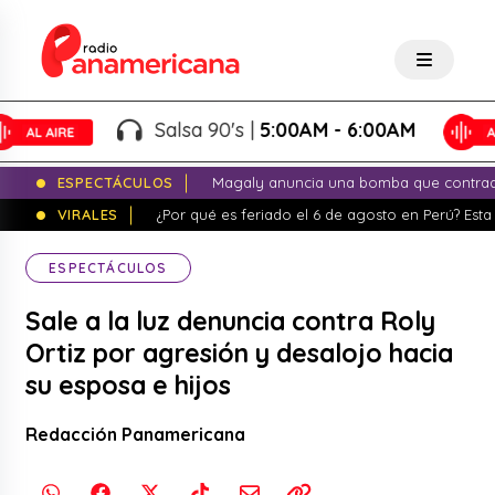
Salsa 90's |
5:00AM - 6:00AM
ESPECTÁCULOS
Magaly anuncia una bomba que contrade
VIRALES
¿Por qué es feriado el 6 de agosto en Perú? Esta 
ESPECTÁCULOS
Sale a la luz denuncia contra Roly
Ortiz por agresión y desalojo hacia
su esposa e hijos
Redacción Panamericana