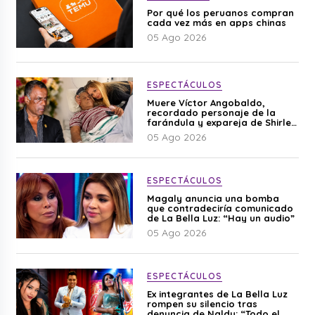
Por qué los peruanos compran
cada vez más en apps chinas
05 Ago 2026
ESPECTÁCULOS
Muere Víctor Angobaldo,
recordado personaje de la
farándula y expareja de Shirley
Cherres
05 Ago 2026
ESPECTÁCULOS
Magaly anuncia una bomba
que contradeciría comunicado
de La Bella Luz: “Hay un audio”
05 Ago 2026
ESPECTÁCULOS
Ex integrantes de La Bella Luz
rompen su silencio tras
denuncia de Naldy: “Todo el