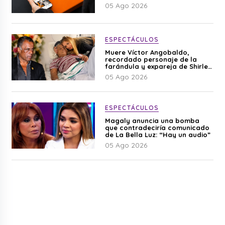
05 Ago 2026
ESPECTÁCULOS
Muere Víctor Angobaldo,
recordado personaje de la
farándula y expareja de Shirley
Cherres
05 Ago 2026
ESPECTÁCULOS
Magaly anuncia una bomba
que contradeciría comunicado
de La Bella Luz: “Hay un audio”
05 Ago 2026