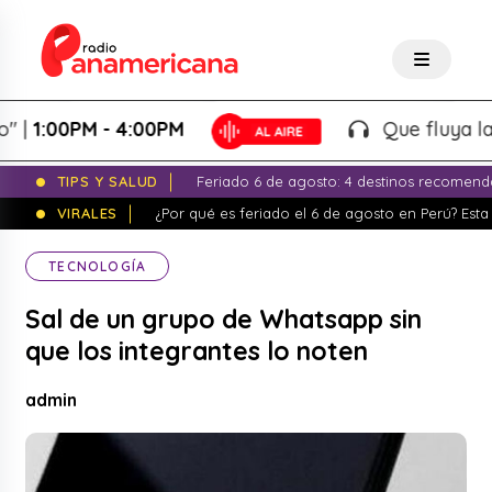
:00PM - 4:00PM
Que fluya la tard
TIPS Y SALUD
Feriado 6 de agosto: 4 destinos recomend
VIRALES
¿Por qué es feriado el 6 de agosto en Perú? Esta 
TECNOLOGÍA
Sal de un grupo de Whatsapp sin
que los integrantes lo noten
admin