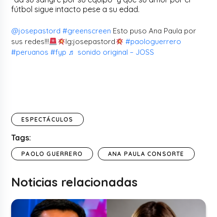
fútbol sigue intacto pese a su edad.
@josepastord
#greenscreen
Esto puso Ana Paula por
sus redes!!!
Ig:josepastord
#paologuerrero
#peruanos
#fyp
♬ sonido original – JOSS
ESPECTÁCULOS
Tags:
PAOLO GUERRERO
ANA PAULA CONSORTE
Noticias relacionadas