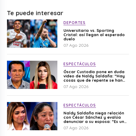
Te puede interesar
DEPORTES
Universitario vs. Sporting
Cristal: así llegan al esperado
duelo
07 Ago 2026
ESPECTÁCULOS
Óscar Custodio pone en duda
video de Naldy Saldaña: “Hay
cosas que de repente se han
editado”
07 Ago 2026
ESPECTÁCULOS
Naldy Saldaña niega relación
con César Sánchez y evalúa
denunciar a su esposa: “Es una
difamación”
07 Ago 2026