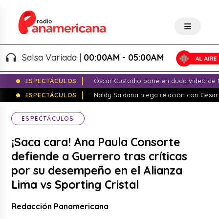
Salsa Variada |
00:00AM - 05:00AM
ESPECTÁCULOS
Óscar Custodio pone en duda video de N
ESPECTÁCULOS
Naldy Saldaña niega relación con César
ESPECTÁCULOS
¡Saca cara! Ana Paula Consorte
defiende a Guerrero tras críticas
por su desempeño en el Alianza
Lima vs Sporting Cristal
Redacción Panamericana