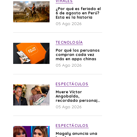
VIRALES
¿Por qué es feriado el
6 de agosto en Perú?
Esta es la historia
05 Ago 2026
TECNOLOGÍA
Por qué los peruanos
compran cada vez
más en apps chinas
05 Ago 2026
ESPECTÁCULOS
Muere Víctor
Angobaldo,
recordado personaje
de la farándula y
05 Ago 2026
expareja de Shirley
Cherres
ESPECTÁCULOS
Magaly anuncia una