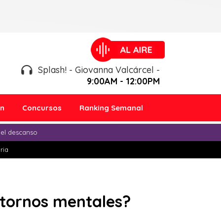
Splash! - Giovanna Valcárcel -
9:00AM - 12:00PM
ón
Concursos
Ranking Semanal
 el descanso
ria
stornos mentales?