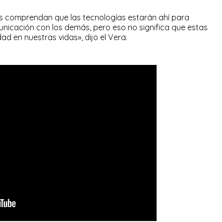
os comprendan que las tecnologías estarán ahí para
municación con los demás, pero eso no significa que estas
ad en nuestras vidas», dijo el Vera.