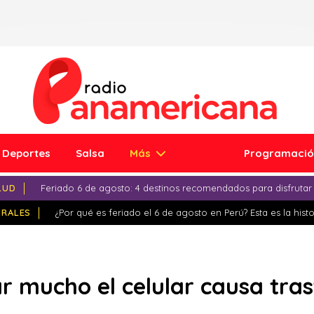
Deportes
Salsa
Más
Programaci
LUD
Feriado 6 de agosto: 4 destinos recomendados para disfrutar
IRALES
¿Por qué es feriado el 6 de agosto en Perú? Esta es la histo
r mucho el celular causa tra