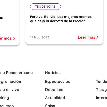
TENDENCIAS
Perú vs. Bolivia: Los mejores memes
os
que dejó la derrota de la Bicolor
Leer más
17 Nov 2023
er más
dio Panamericana
Noticias
ogramación
Espectáculos
Tende
io en vivo
Deportes
Tips 
nking
Actualidad
Inter
ncursos
Salsa