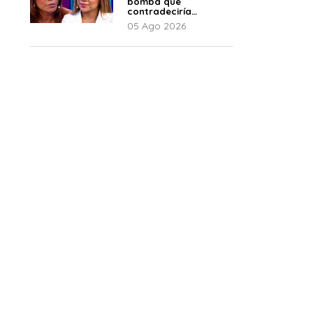
bomba que
contradeciría
comunicado de La
05 Ago 2026
Bella Luz: “Hay un
audio”