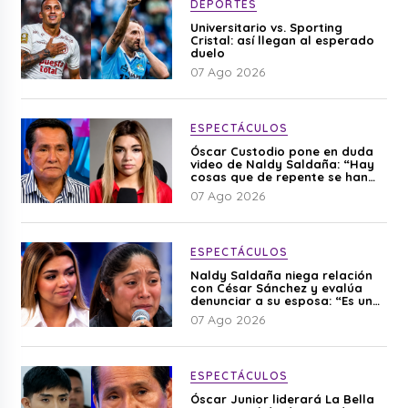
DEPORTES
Universitario vs. Sporting
Cristal: así llegan al esperado
duelo
07 Ago 2026
ESPECTÁCULOS
Óscar Custodio pone en duda
video de Naldy Saldaña: “Hay
cosas que de repente se han
editado”
07 Ago 2026
ESPECTÁCULOS
Naldy Saldaña niega relación
con César Sánchez y evalúa
denunciar a su esposa: “Es una
difamación”
07 Ago 2026
ESPECTÁCULOS
Óscar Junior liderará La Bella