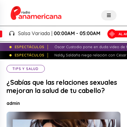
Salsa Variada |
00:00AM - 05:00AM
ESPECTÁCULOS
Óscar Custodio pone en duda video de N
ESPECTÁCULOS
Naldy Saldaña niega relación con César
TIPS Y SALUD
¿Sabías que las relaciones sexuales
mejoran la salud de tu cabello?
admin