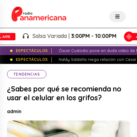
Salsa Variada |
3:00PM - 10:00PM
ESPECTÁCULOS
Óscar Custodio pone en duda video de N
ESPECTÁCULOS
Naldy Saldaña niega relación con César
TENDENCIAS
¿Sabes por qué se recomienda no
usar el celular en los grifos?
admin