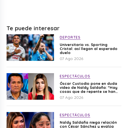
Te puede interesar
DEPORTES
Universitario vs. Sporting
Cristal: así llegan al esperado
duelo
07 Ago 2026
ESPECTÁCULOS
Óscar Custodio pone en duda
video de Naldy Saldaña: “Hay
cosas que de repente se han
editado”
07 Ago 2026
ESPECTÁCULOS
Naldy Saldaña niega relación
con César Sánchez y evalúa