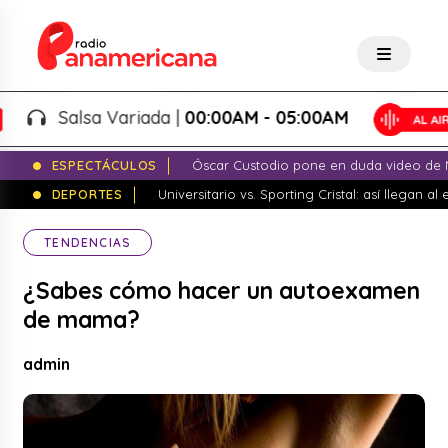
Salsa Variada |
00:00AM - 05:00AM
ESPECTÁCULOS
Óscar Custodio pone en duda video de N
DEPORTES
Universitario vs. Sporting Cristal: así llegan a
TENDENCIAS
¿Sabes cómo hacer un autoexamen
de mama?
admin