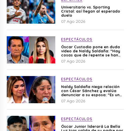
Universitario vs. Sporting
Cristal: así llegan al esperado
duelo
07 Ago 2026
ESPECTÁCULOS
Óscar Custodio pone en duda
video de Naldy Saldaña: “Hay
cosas que de repente se han
editado”
07 Ago 2026
ESPECTÁCULOS
Naldy Saldaña niega relación
con César Sánchez y evalúa
denunciar a su esposa: “Es una
difamación”
07 Ago 2026
ESPECTÁCULOS
Óscar Junior liderará La Bella
Luz tras salida de su padre por