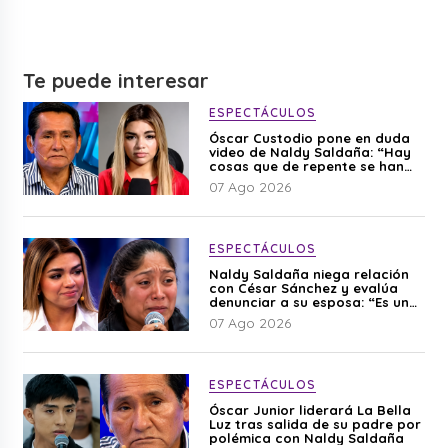
Te puede interesar
ESPECTÁCULOS
Óscar Custodio pone en duda
video de Naldy Saldaña: “Hay
cosas que de repente se han
editado”
07 Ago 2026
ESPECTÁCULOS
Naldy Saldaña niega relación
con César Sánchez y evalúa
denunciar a su esposa: “Es una
difamación”
07 Ago 2026
ESPECTÁCULOS
Óscar Junior liderará La Bella
Luz tras salida de su padre por
polémica con Naldy Saldaña