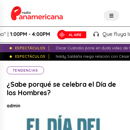
1:00PM - 4:00PM
Que fluya la tar
ESPECTÁCULOS
Óscar Custodio pone en duda video de N
ESPECTÁCULOS
Naldy Saldaña niega relación con César
TENDENCIAS
¿Sabe porqué se celebra el Día de
los Hombres?
admin