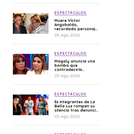
ESPECTÁCULOS
Muere Víctor
Angobaldo,
recordado personaje
de la farándula y
05 Ago 2026
expareja de Shirley
Cherres
ESPECTÁCULOS
Magaly anuncia una
bomba que
contradeciría
comunicado de La
05 Ago 2026
Bella Luz: “Hay un
audio”
ESPECTÁCULOS
Ex integrantes de La
Bella Luz rompen su
silencio tras denuncia
de Naldy: “Todo el
05 Ago 2026
mundo lo sabía”