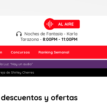
Noches de Fantasía - Karla
Tarazona -
8:00PM - 11:00PM
ón
Concursos
Ranking Semanal
a Luz: “Hay un audio”
eja de Shirley Cherres
s descuentos y ofertas