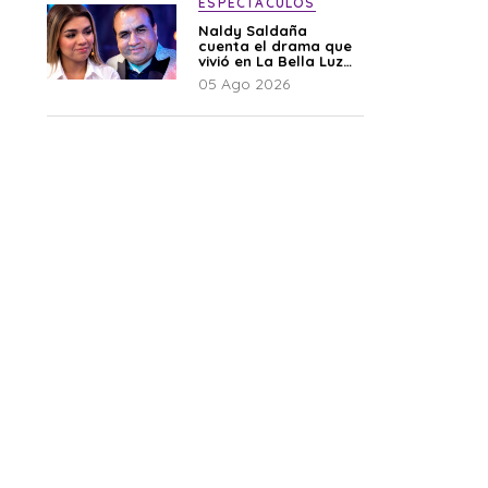
ESPECTÁCULOS
Naldy Saldaña
cuenta el drama que
vivió en La Bella Luz
tras denuncia al
05 Ago 2026
director musical: “No
me parece justo”