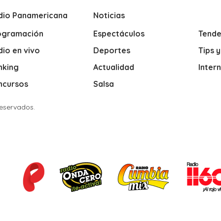
dio Panamericana
Noticias
ogramación
Espectáculos
Tende
io en vivo
Deportes
Tips 
nking
Actualidad
Inter
ncursos
Salsa
Reservados.