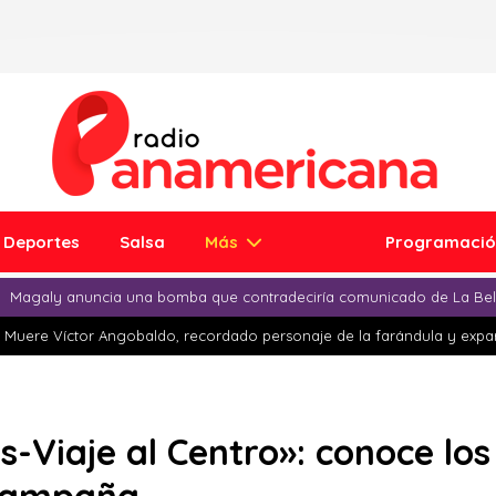
Deportes
Salsa
Más
Programaci
Magaly anuncia una bomba que contradeciría comunicado de La Bell
Muere Víctor Angobaldo, recordado personaje de la farándula y expar
s-Viaje al Centro»: conoce lo