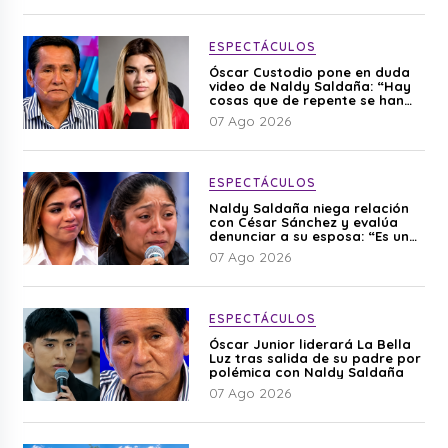
ESPECTÁCULOS
Óscar Custodio pone en duda
video de Naldy Saldaña: “Hay
cosas que de repente se han
editado”
07 Ago 2026
ESPECTÁCULOS
Naldy Saldaña niega relación
con César Sánchez y evalúa
denunciar a su esposa: “Es una
difamación”
07 Ago 2026
ESPECTÁCULOS
Óscar Junior liderará La Bella
Luz tras salida de su padre por
polémica con Naldy Saldaña
07 Ago 2026