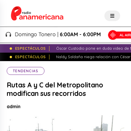
Domingo Tonero |
6:00AM - 6:00PM
ESPECTÁCULOS
Óscar Custodio pone en duda video de N
ESPECTÁCULOS
Naldy Saldaña niega relación con César
TENDENCIAS
Rutas A y C del Metropolitano
modifican sus recorridos
admin