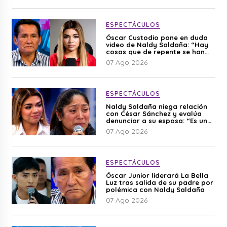
ESPECTÁCULOS
Óscar Custodio pone en duda
video de Naldy Saldaña: “Hay
cosas que de repente se han
editado”
07 Ago 2026
ESPECTÁCULOS
Naldy Saldaña niega relación
con César Sánchez y evalúa
denunciar a su esposa: “Es una
difamación”
07 Ago 2026
ESPECTÁCULOS
Óscar Junior liderará La Bella
Luz tras salida de su padre por
polémica con Naldy Saldaña
07 Ago 2026