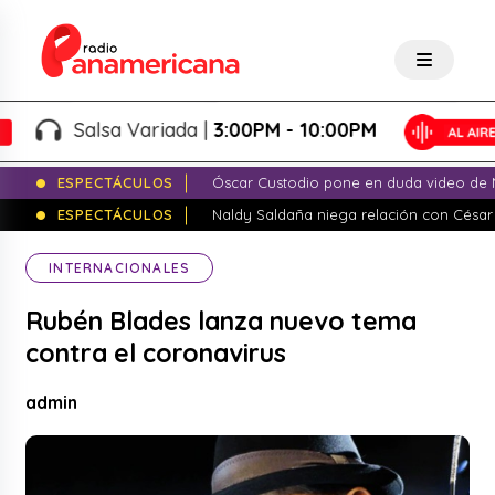
Salsa Variada |
3:00PM - 10:00PM
ESPECTÁCULOS
Óscar Custodio pone en duda video de N
ESPECTÁCULOS
Naldy Saldaña niega relación con César
INTERNACIONALES
Rubén Blades lanza nuevo tema
contra el coronavirus
admin