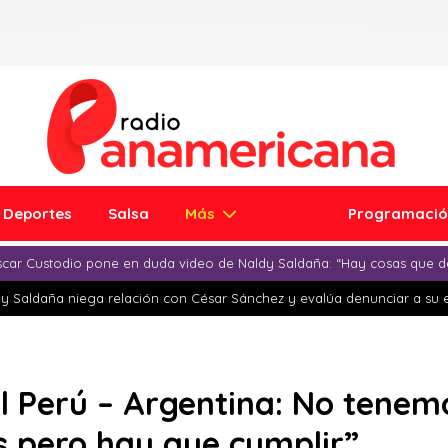
Deportes
Salsa
Más
Programaci
car Custodio pone en duda video de Naldy Saldaña: “Hay cosas que d
y Saldaña niega relación con César Sánchez y evalúa denunciar a su 
el Perú – Argentina: No tene
as pero hay que cumplir”