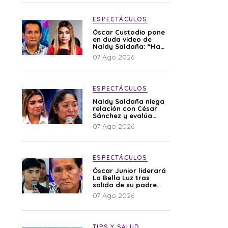
ESPECTÁCULOS
Óscar Custodio pone
en duda video de
Naldy Saldaña: “Hay
cosas que de repente
07 Ago 2026
se han editado”
ESPECTÁCULOS
Naldy Saldaña niega
relación con César
Sánchez y evalúa
denunciar a su
07 Ago 2026
esposa: “Es una
difamación”
ESPECTÁCULOS
Óscar Junior liderará
La Bella Luz tras
salida de su padre
por polémica con
07 Ago 2026
Naldy Saldaña
TIPS Y SALUD