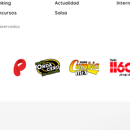
nking
Actualidad
Inter
ncursos
Salsa
Reservados.