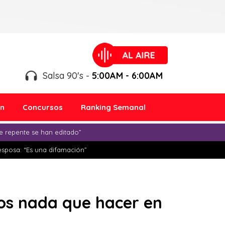
Salsa 90's -
5:00AM - 6:00AM
ón
Concursos
Ranking Semanal
e repente se han editado”
esposa: “Es una difamación”
mos nada que hacer en