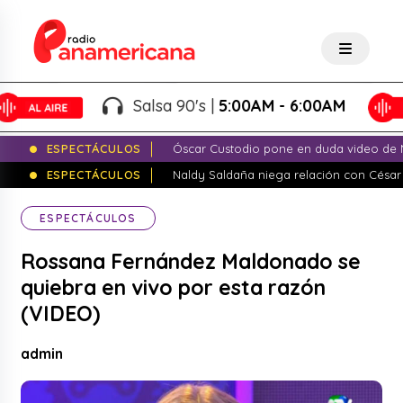
Salsa 90's |
5:00AM - 6:00AM
ESPECTÁCULOS
Óscar Custodio pone en duda video de N
ESPECTÁCULOS
Naldy Saldaña niega relación con César
ESPECTÁCULOS
Rossana Fernández Maldonado se
quiebra en vivo por esta razón
(VIDEO)
admin