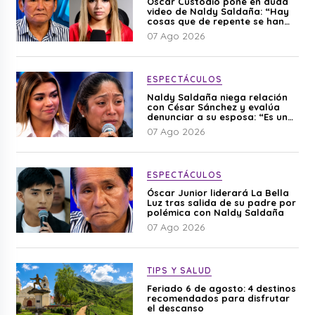
Óscar Custodio pone en duda
video de Naldy Saldaña: “Hay
cosas que de repente se han
editado”
07 Ago 2026
ESPECTÁCULOS
Naldy Saldaña niega relación
con César Sánchez y evalúa
denunciar a su esposa: “Es una
difamación”
07 Ago 2026
ESPECTÁCULOS
Óscar Junior liderará La Bella
Luz tras salida de su padre por
polémica con Naldy Saldaña
07 Ago 2026
TIPS Y SALUD
Feriado 6 de agosto: 4 destinos
recomendados para disfrutar
el descanso