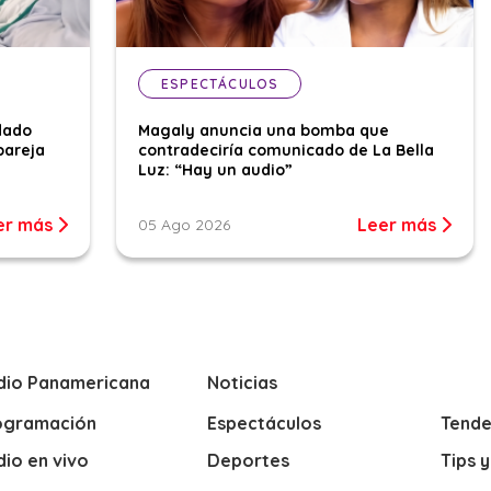
ESPECTÁCULOS
dado
Magaly anuncia una bomba que
pareja
contradeciría comunicado de La Bella
Luz: “Hay un audio”
er más
Leer más
05 Ago 2026
dio Panamericana
Noticias
ogramación
Espectáculos
Tende
io en vivo
Deportes
Tips 