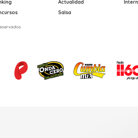
nking
Actualidad
Inter
ncursos
Salsa
Reservados.