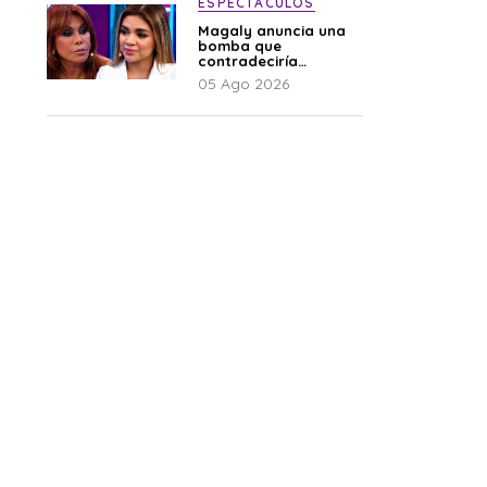
ESPECTÁCULOS
Magaly anuncia una
bomba que
contradeciría
comunicado de La
05 Ago 2026
Bella Luz: “Hay un
audio”