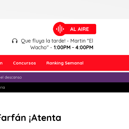
Que fluya la tarde! - Martin "El
Wacho" -
1:00PM - 4:00PM
ón
Concursos
Ranking Semanal
 el descanso
ria
Farfán ¡Atenta