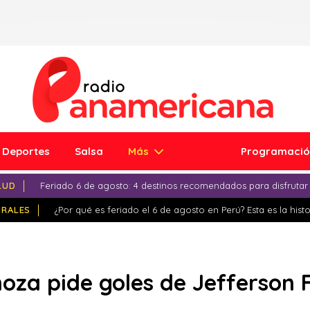
Deportes
Salsa
Más
Programaci
LUD
Feriado 6 de agosto: 4 destinos recomendados para disfrutar
IRALES
¿Por qué es feriado el 6 de agosto en Perú? Esta es la histo
oza pide goles de Jefferson 