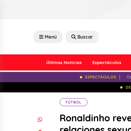
Menú
Buscar
Últimas Noticias
Espectáculos
ESPECTÁCULOS
Ós
DE
FÚTBOL
Ronaldinho reve
relaciones sexu