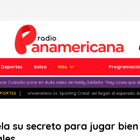
Deportes
Salsa
Más
Programaci
car Custodio pone en duda video de Naldy Saldaña: “Hay cosas que d
PORTES
Universitario vs. Sporting Cristal: así llegan al esperado 
la su secreto para jugar bien
ales