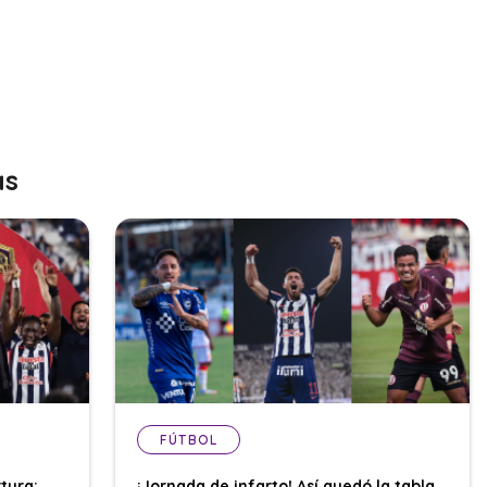
as
FÚTBOL
tura:
¡Jornada de infarto! Así quedó la tabla