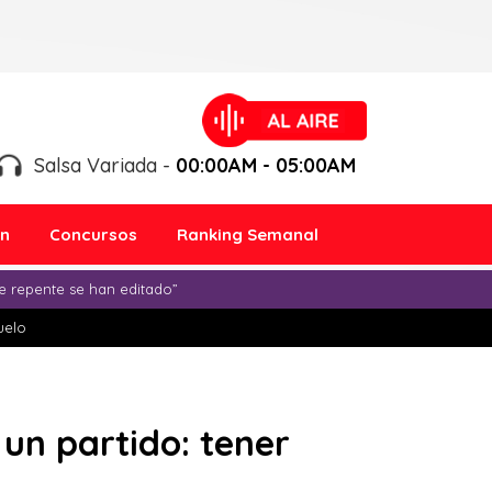
Salsa Variada -
00:00AM - 05:00AM
ón
Concursos
Ranking Semanal
e repente se han editado”
duelo
 un partido: tener