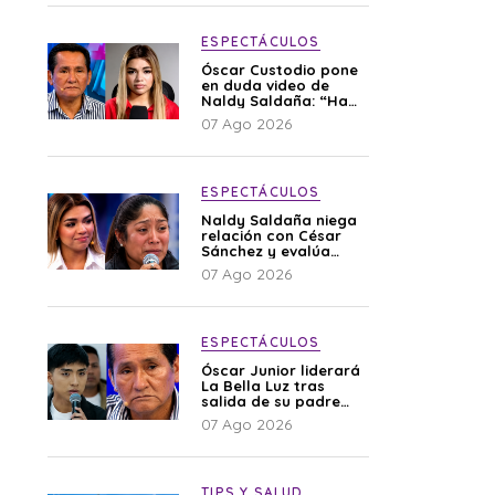
ESPECTÁCULOS
Óscar Custodio pone
en duda video de
Naldy Saldaña: “Hay
cosas que de repente
07 Ago 2026
se han editado”
ESPECTÁCULOS
Naldy Saldaña niega
relación con César
Sánchez y evalúa
denunciar a su
07 Ago 2026
esposa: “Es una
difamación”
ESPECTÁCULOS
Óscar Junior liderará
La Bella Luz tras
salida de su padre
por polémica con
07 Ago 2026
Naldy Saldaña
TIPS Y SALUD